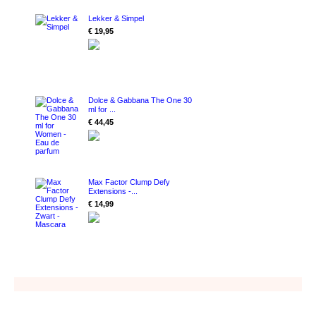
Lekker & Simpel
€ 19,95
Dolce & Gabbana The One 30
ml for ...
€ 44,45
Max Factor Clump Defy
Extensions -...
€ 14,99