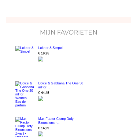
MIJN FAVORIETEN
Lekker & Simpel
€ 19,95
Dolce & Gabbana The One 30
ml for ...
€ 44,45
Max Factor Clump Defy
Extensions -...
€ 14,99