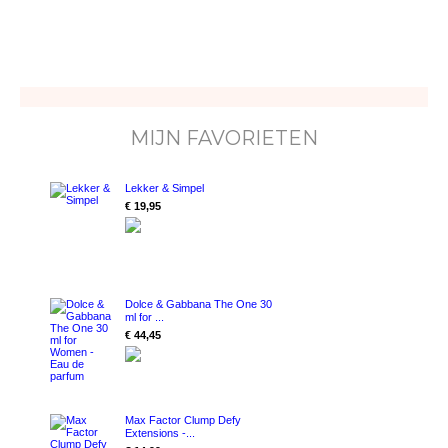
MIJN FAVORIETEN
Lekker & Simpel
€ 19,95
Dolce & Gabbana The One 30
ml for ...
€ 44,45
Max Factor Clump Defy
Extensions -...