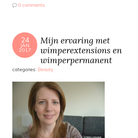
0 comments
Mijn ervaring met
24
JAN
wimperextensions en
2017
wimperpermanent
categories:
Beauty