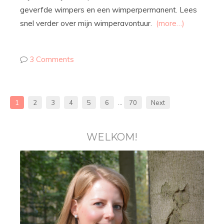
geverfde wimpers en een wimperpermanent. Lees
snel verder over mijn wimperavontuur.
(more…)
3 Comments
1
2
3
4
5
6
…
70
Next
WELKOM!