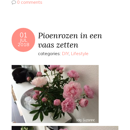
0 comments
Pioenrozen in een
01
JUL
vaas zetten
2018
categories:
DIY
,
Lifestyle