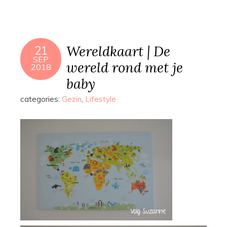
Wereldkaart | De
21
SEP
wereld rond met je
2018
baby
categories:
Gezin
,
Lifestyle