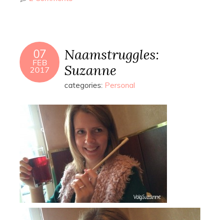
Naamstruggles:
07
FEB
Suzanne
2017
categories:
Personal