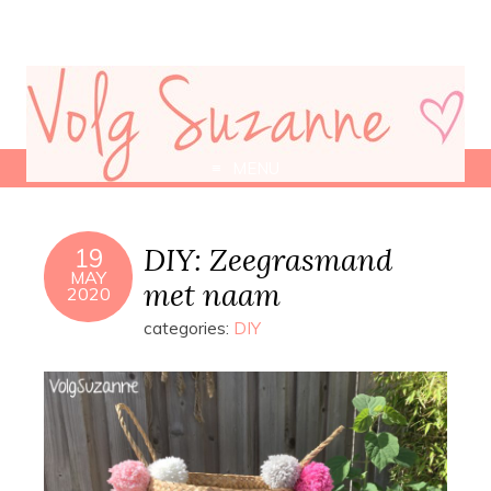
MENU
DIY: Zeegrasmand
19
MAY
met naam
2020
categories:
DIY