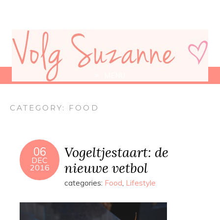
MENU
CATEGORY:
FOOD
Vogeltjestaart: de
06
DEC
nieuwe vetbol
2016
categories:
Food
,
Lifestyle