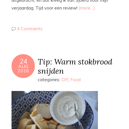
uitgebracht, en dat kreeg ik van Sjoerd voor mijn
verjaardag. Tijd voor een review!
(more…)
4 Comments
Tip: Warm stokbrood
24
AUG
snijden
2016
categories:
DIY
,
Food