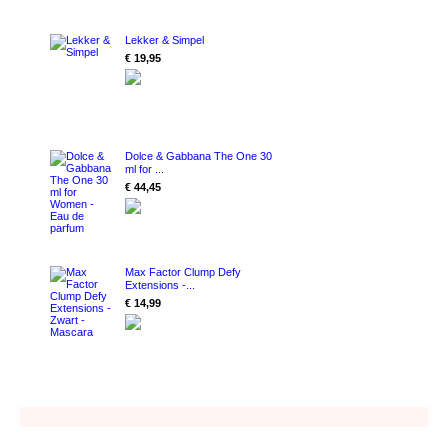
Lekker & Simpel
€ 19,95
Dolce & Gabbana The One 30
ml for ...
€ 44,45
Max Factor Clump Defy
Extensions -...
€ 14,99