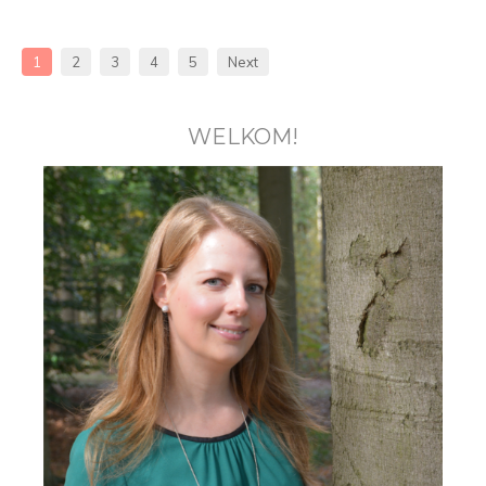
1
2
3
4
5
Next
WELKOM!