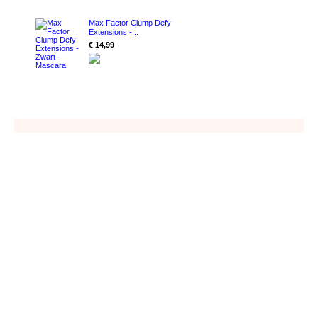
Max Factor Clump Defy
Extensions -...
€ 14,99