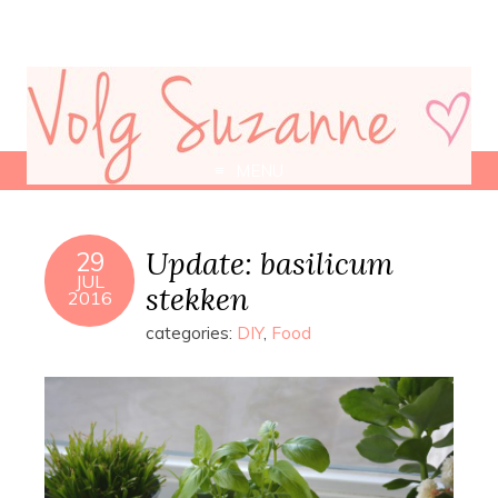
MENU
Update: basilicum
29
JUL
stekken
2016
categories:
DIY
,
Food