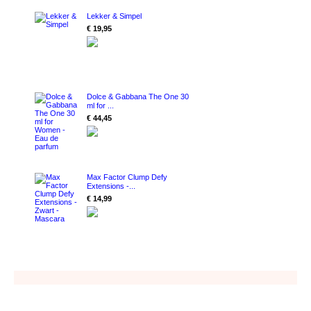
Lekker & Simpel
€ 19,95
Dolce & Gabbana The One 30
ml for ...
€ 44,45
Max Factor Clump Defy
Extensions -...
€ 14,99