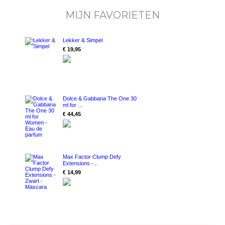
MIJN FAVORIETEN
Lekker & Simpel
€ 19,95
Dolce & Gabbana The One 30
ml for ...
€ 44,45
Max Factor Clump Defy
Extensions -...
€ 14,99