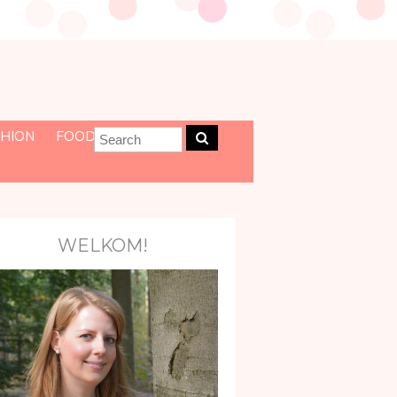
HION
FOOD
WELKOM!