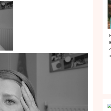
H
I
v
a