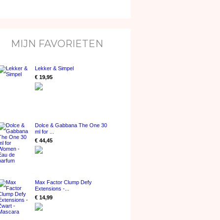
MIJN FAVORIETEN
Lekker & Simpel
€ 19,95
Dolce & Gabbana The One 30
ml for ...
€ 44,45
Max Factor Clump Defy
Extensions -...
€ 14,99