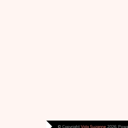
© Copyright
Volg Suzanne
2026. Pow