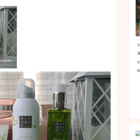
H
I
v
a