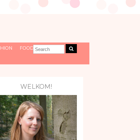
HION
FOOD
WELKOM!