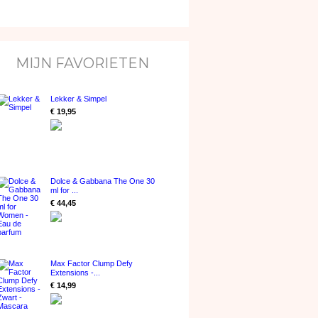
MIJN FAVORIETEN
Lekker & Simpel
€ 19,95
Dolce & Gabbana The One 30
ml for ...
€ 44,45
Max Factor Clump Defy
Extensions -...
€ 14,99