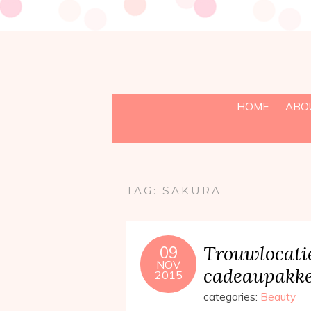
HOME
ABO
TAG:
SAKURA
Trouwlocati
09
NOV
cadeaupakke
2015
categories:
Beauty