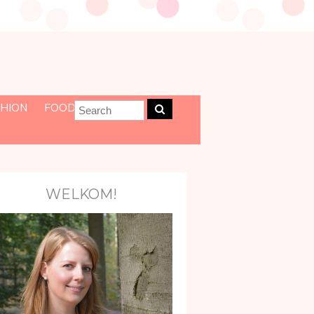
HION
FOOD
WELKOM!