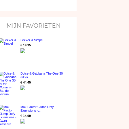
MIJN FAVORIETEN
Lekker & Simpel
€ 19,95
Dolce & Gabbana The One 30
ml for ...
€ 44,45
Max Factor Clump Defy
Extensions -...
€ 14,99