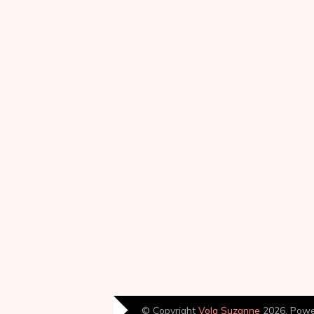
© Copyright
Volg Suzanne
2026. Pow