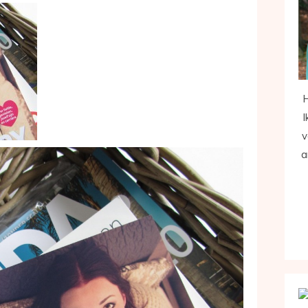
H
I
v
a