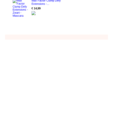
Max Factor Clump Defy
Extensions -...
€ 14,99