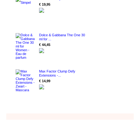
€ 19,95
Dolce & Gabbana The One 30
ml for ...
€ 44,45
Max Factor Clump Defy
Extensions -...
€ 14,99