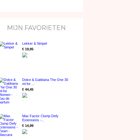
MIJN FAVORIETEN
Lekker & Simpel
€ 19,95
Dolce & Gabbana The One 30
ml for ...
€ 44,45
Max Factor Clump Defy
Extensions -...
€ 14,99