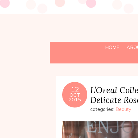
HOME
ABO
L’Oreal Coll
12
OCT
Delicate Ros
2015
categories:
Beauty