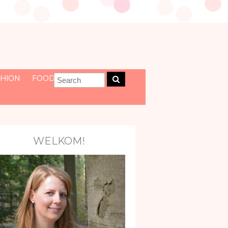
HION
FOOD
WELKOM!