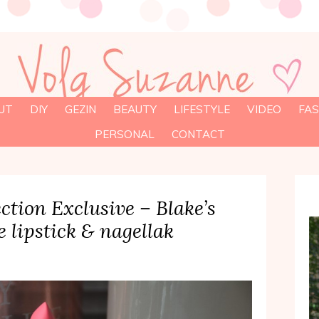
UT
DIY
GEZIN
BEAUTY
LIFESTYLE
VIDEO
FAS
PERSONAL
CONTACT
ection Exclusive – Blake’s
e lipstick & nagellak