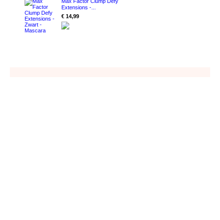
Max Factor Clump Defy
Extensions -...
€ 14,99