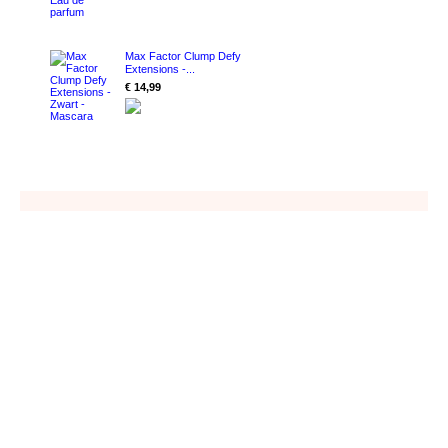
Max Factor Clump Defy
Extensions -...
€ 14,99