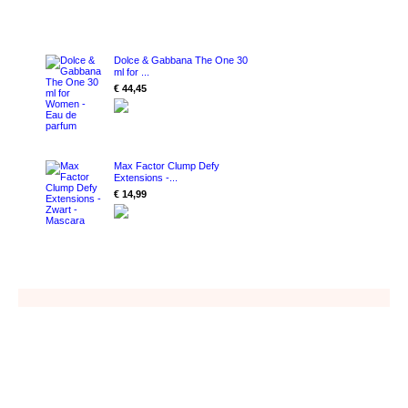
Dolce & Gabbana The One 30
ml for ...
€ 44,45
Max Factor Clump Defy
Extensions -...
€ 14,99