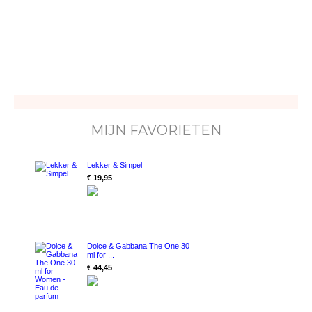
MIJN FAVORIETEN
Lekker & Simpel
€ 19,95
Dolce & Gabbana The One 30
ml for ...
€ 44,45