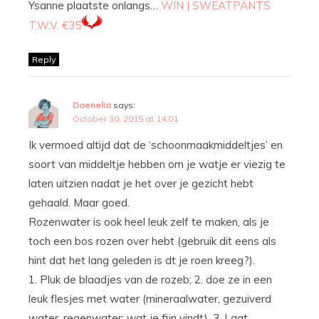
Ysanne plaatste onlangs…
WIN | SWEATPANTS
T.W.V. €35
Reply
Daenelia
says:
October 30, 2015 at 14:01
Ik vermoed altijd dat de ‘schoonmaakmiddeltjes’ en
soort van middeltje hebben om je watje er viezig te
laten uitzien nadat je het over je gezicht hebt
gehaald. Maar goed.
Rozenwater is ook heel leuk zelf te maken, als je
toch een bos rozen over hebt (gebruik dit eens als
hint dat het lang geleden is dt je roen kreeg?).
1. Pluk de blaadjes van de rozeb; 2. doe ze in een
leuk flesjes met water (mineraalwater, gezuiverd
water, regenwater: wat je fijn vindt). 3. Laat