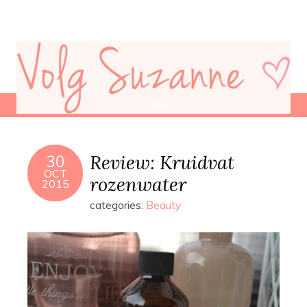
MENU
Review: Kruidvat
30
OCT
rozenwater
2015
categories:
Beauty