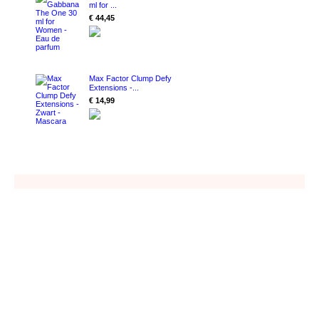
ml for ...
€ 44,45
Max Factor Clump Defy
Extensions -...
€ 14,99