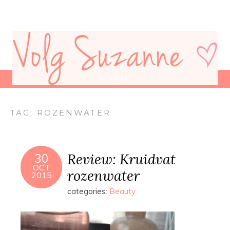
MENU
TAG:
ROZENWATER
Review: Kruidvat
30
OCT
rozenwater
2015
categories:
Beauty