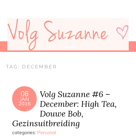
MENU
TAG:
DECEMBER
Volg Suzanne #6 –
08
JAN
December: High Tea,
2016
Douwe Bob,
Gezinsuitbreiding
categories:
Personal