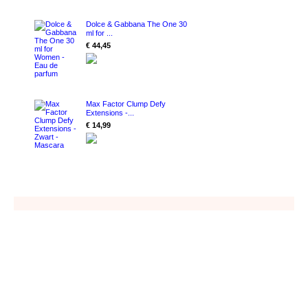
Dolce & Gabbana The One 30
ml for ...
€ 44,45
Max Factor Clump Defy
Extensions -...
€ 14,99