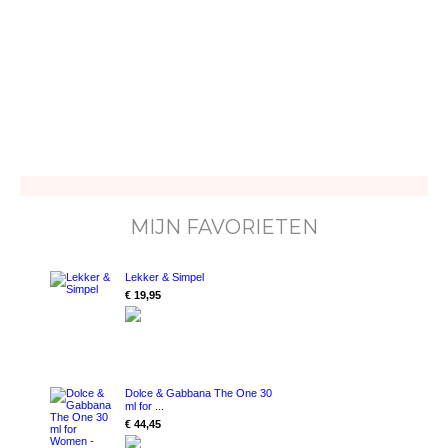
MIJN FAVORIETEN
Lekker & Simpel
€ 19,95
Dolce & Gabbana The One 30
ml for ...
€ 44,45