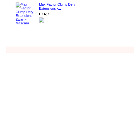
Max Factor Clump Defy
Extensions -...
€ 14,99