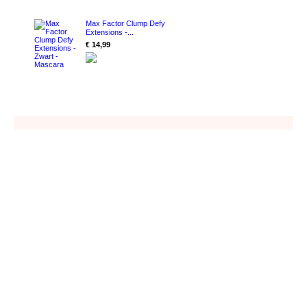
Max Factor Clump Defy
Extensions -...
€ 14,99