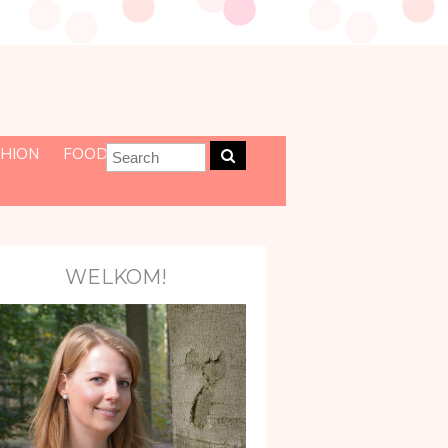
HION
FOOD
WELKOM!