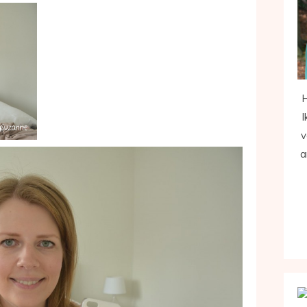
H
I
v
a