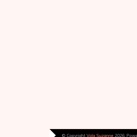
© Copyright
Volg Suzanne
2026. Pow