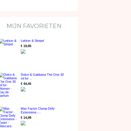
MIJN FAVORIETEN
Lekker & Simpel
€ 19,95
Dolce & Gabbana The One 30
ml for ...
€ 44,45
Max Factor Clump Defy
Extensions -...
€ 14,99