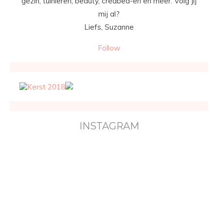
gezin, tuinieren, beauty, creabea-en en meer. Volg jij
mij al?
Liefs, Suzanne
Follow
INSTAGRAM