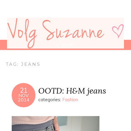
MENU
TAG:
JEANS
OOTD: H&M jeans
21
NOV
2014
categories:
Fashion