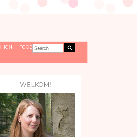
HION
FOOD
WELKOM!