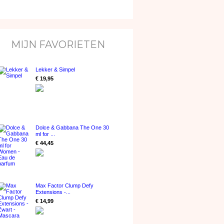
MIJN FAVORIETEN
Lekker & Simpel
€ 19,95
Dolce & Gabbana The One 30
ml for ...
€ 44,45
Max Factor Clump Defy
Extensions -...
€ 14,99