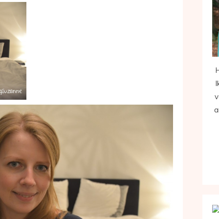
H
I
v
a