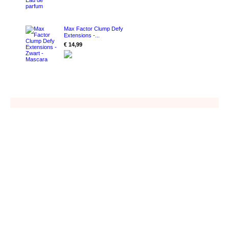
Max Factor Clump Defy
Extensions -...
€ 14,99