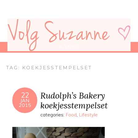
MENU
TAG:
KOEKJESSTEMPELSET
Rudolph’s Bakery
22
JAN
koekjesstempelset
2015
categories:
Food
,
Lifestyle