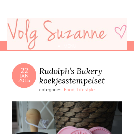
MENU
Rudolph’s Bakery
22
JAN
koekjesstempelset
2015
categories:
Food
,
Lifestyle