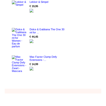
Lekker & Simpel
€ 19,95
Dolce & Gabbana The One 30
ml for ...
€ 44,45
Max Factor Clump Defy
Extensions -...
€ 14,99