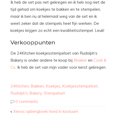
Ik heb de set pas net gekregen en ik heb nog niet de
tijd gehad om koekjes te bakken en te stempelen,
maar ik ben nu al helemaal weg van de set en ik
weet zeker dat de stempels heel fijn werken. De
koekjes krijgen zo echt een kwaliteitsstempel. Leuk!
Verkooppunten
De 24Kitchen koekjesstempelset van Rudolph’s
Bakery is onder andere te koop bij
Blokker
en
Cook &
Co
. Ik heb de set van mijn vader voor kerst gekregen.
24Kitchen
,
Bakken
,
Koekjes
,
Koekjesstempelset
,
Rudolph's Bakery
,
Stempelset
0 comments
«
Xenos opbergboek hond in kostuum