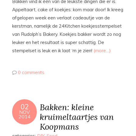
Bakken vind ik één van de leukste dingen die er is.
Appeltaart, cake of koekjes: kom maar door! Ik kreeg
afgelopen week een verlaat cadeautje van de
kerstman, namelijk de 24Kitchen koekjesstempelset
van Rudolph’s Bakery. Koekjes bakker wordt zo nog
leuker en het resultaat is super schattig. De
stempelset is leuk en ik laat ‘m je zien!
(more…)
0 comments
Bakken: kleine
02
NOV
kruimeltaartjes van
2014
Koopmans
categories:
DIY
,
Food