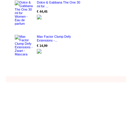
Dolce & Gabbana The One 30
ml for ...
€ 44,45
Max Factor Clump Defy
Extensions -...
€ 14,99