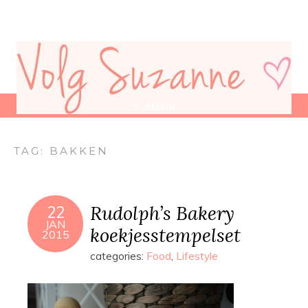
MENU
TAG:
BAKKEN
Rudolph’s Bakery
22
JAN
koekjesstempelset
2015
categories:
Food
,
Lifestyle