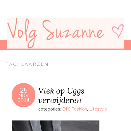
MENU
TAG:
LAARZEN
Vlek op Uggs
25
NOV
verwijderen
2014
categories:
DIY
,
Fashion
,
Lifestyle