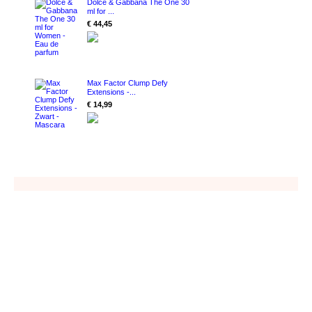
Dolce & Gabbana The One 30
ml for ...
€ 44,45
Max Factor Clump Defy
Extensions -...
€ 14,99