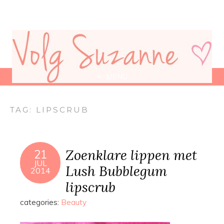
MENU
TAG:
LIPSCRUB
Zoenklare lippen met
21
JUL
Lush Bubblegum
2014
lipscrub
categories:
Beauty