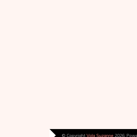
© Copyright
Volg Suzanne
2026. Pow