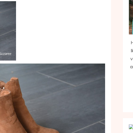
H
I
v
a