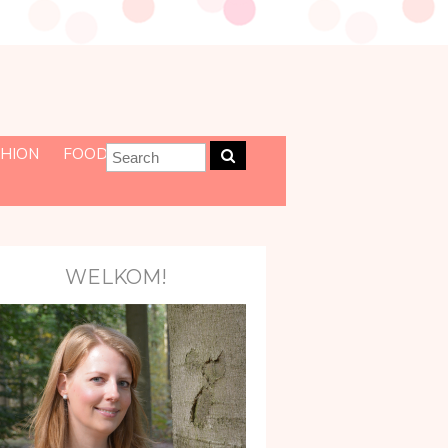
HION
FOOD
WELKOM!