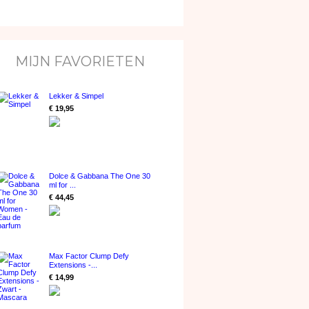
MIJN FAVORIETEN
Lekker & Simpel
€ 19,95
Dolce & Gabbana The One 30
ml for ...
€ 44,45
Max Factor Clump Defy
Extensions -...
€ 14,99