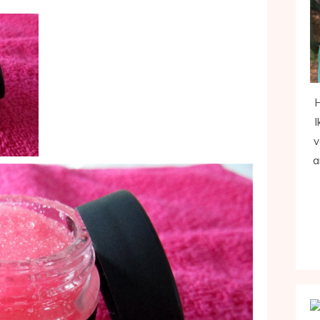
H
I
v
a