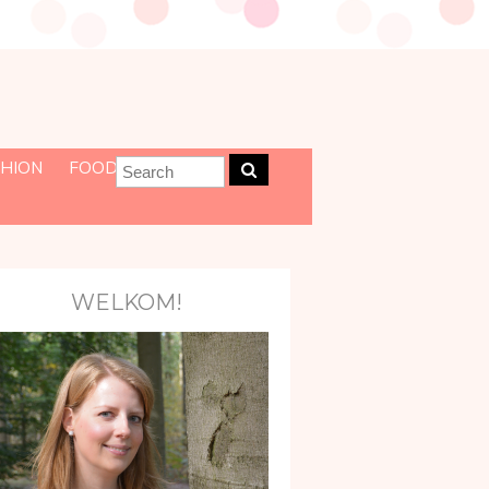
HION
FOOD
WELKOM!