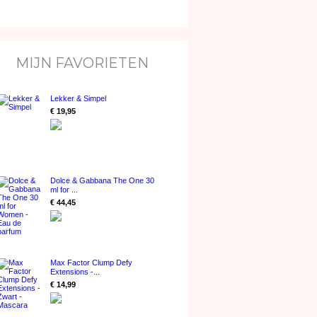
MIJN FAVORIETEN
Lekker & Simpel
€ 19,95
Dolce & Gabbana The One 30
ml for ...
€ 44,45
Max Factor Clump Defy
Extensions -...
€ 14,99