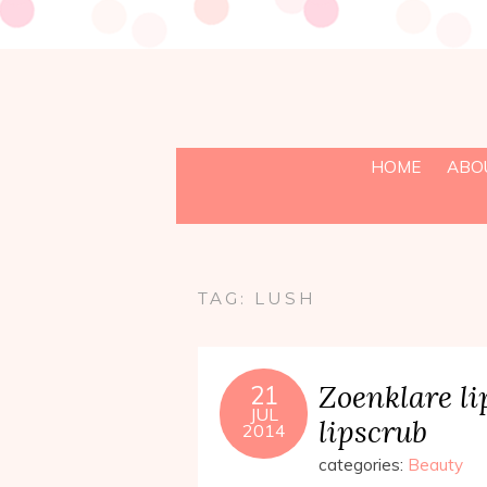
HOME
ABO
TAG:
LUSH
Zoenklare l
21
JUL
lipscrub
2014
categories:
Beauty