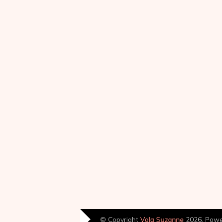
© Copyright
Volg Suzanne
2026. Pow