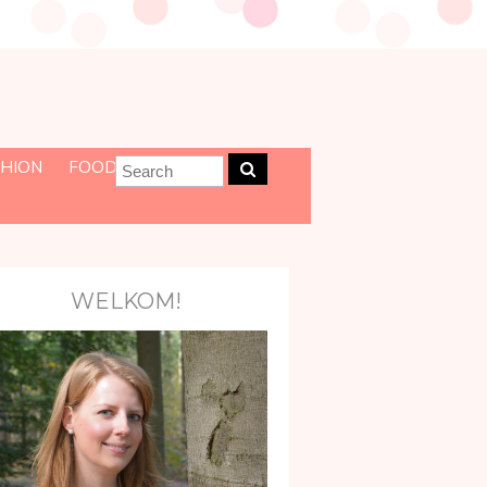
HION
FOOD
WELKOM!