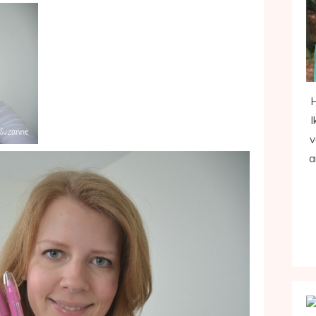
H
I
v
a