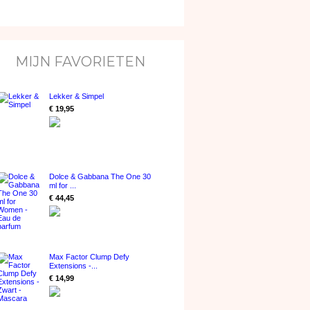
MIJN FAVORIETEN
Lekker & Simpel
€ 19,95
Dolce & Gabbana The One 30
ml for ...
€ 44,45
Max Factor Clump Defy
Extensions -...
€ 14,99