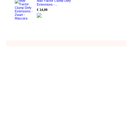
Max Factor Clump Defy
Extensions -...
€ 14,99