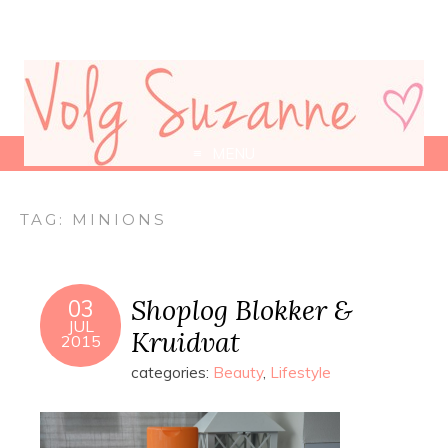
MENU
TAG:
MINIONS
Shoplog Blokker &
03
JUL
Kruidvat
2015
categories:
Beauty
,
Lifestyle