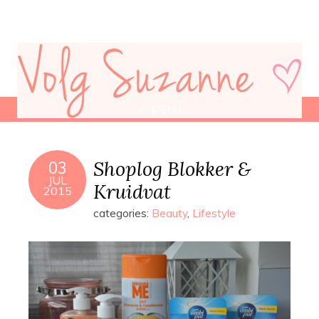
MENU
Shoplog Blokker &
03
JUL
Kruidvat
2015
categories:
Beauty
,
Lifestyle