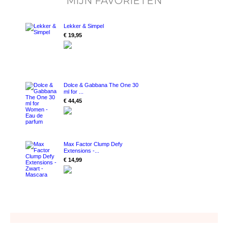
MIJN FAVORIETEN
Lekker & Simpel
€ 19,95
Dolce & Gabbana The One 30
ml for ...
€ 44,45
Max Factor Clump Defy
Extensions -...
€ 14,99