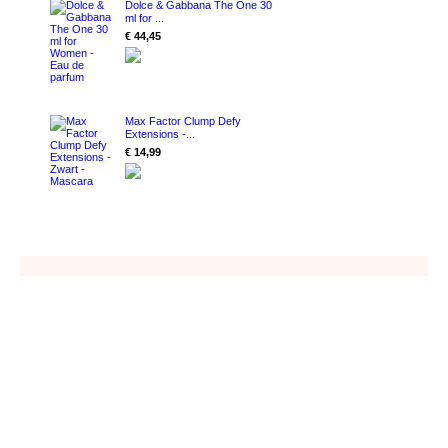
Dolce & Gabbana The One 30
ml for ...
€ 44,45
Max Factor Clump Defy
Extensions -...
€ 14,99