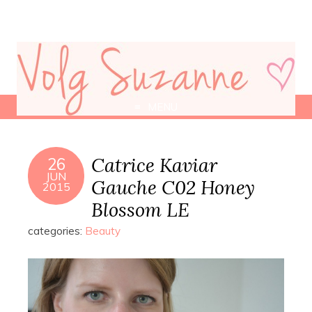
MENU
Catrice Kaviar
26
JUN
Gauche C02 Honey
2015
Blossom LE
categories:
Beauty