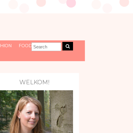
HION
FOOD
WELKOM!