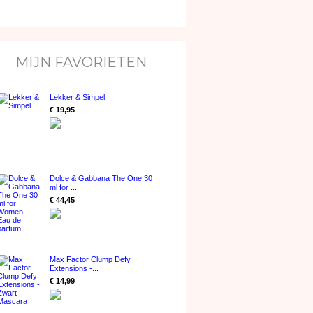
MIJN FAVORIETEN
Lekker & Simpel
€ 19,95
Dolce & Gabbana The One 30
ml for ...
€ 44,45
Max Factor Clump Defy
Extensions -...
€ 14,99