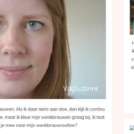
H
I
v
a
auwen. Als ik daar niets aan doe, dan kijk ik continu
, maar ik kleur mijn wenkbrauwen graag bij. Ik laat
jk je mee naar mijn wenkbrauwroutine?