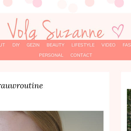
UT
DIY
GEZIN
BEAUTY
LIFESTYLE
VIDEO
FAS
PERSONAL
CONTACT
rauwroutine