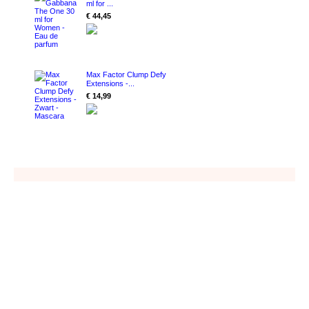
ml for ...
€ 44,45
Max Factor Clump Defy
Extensions -...
€ 14,99