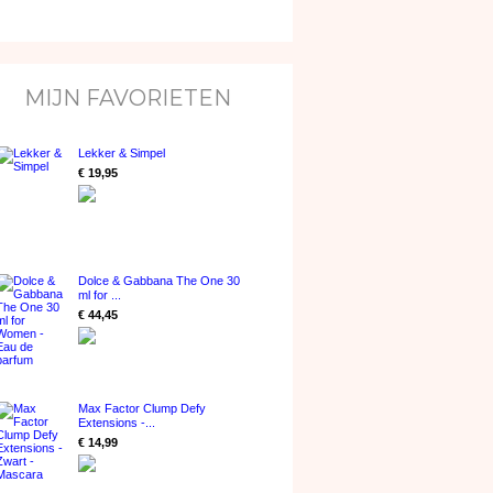
MIJN FAVORIETEN
Lekker & Simpel
€ 19,95
Dolce & Gabbana The One 30
ml for ...
€ 44,45
Max Factor Clump Defy
Extensions -...
€ 14,99