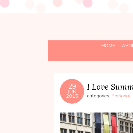
HOME
ABO
I Love Summ
29
JUN
2015
categories:
Personal