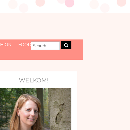
HION
FOOD
WELKOM!