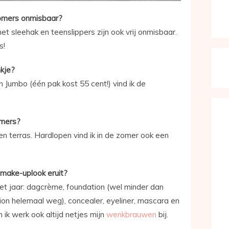
 zomers onmisbaar?
met sleehak en teenslippers zijn ook vrij onmisbaar.
s!
nkje?
an Jumbo (één pak kost 55 cent!) vind ik de
zomers?
 een terras. Hardlopen vind ik in de zomer ook een
 make-uplook eruit?
 het jaar: dagcrème, foundation (wel minder dan
ion helemaal weg), concealer, eyeliner, mascara en
 ik werk ook altijd netjes mijn
wenkbrauwen
bij.