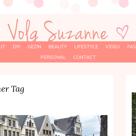
UT
DIY
GEZIN
BEAUTY
LIFESTYLE
VIDEO
FAS
PERSONAL
CONTACT
er Tag