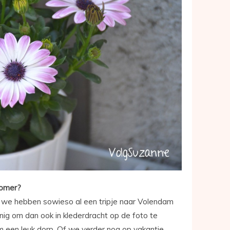
zomer?
en we hebben sowieso al een tripje naar Volendam
enig om dan ook in klederdracht op de foto te
am een leuk dorp. Of we verder nog op vakantie