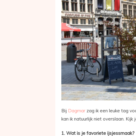
Bij
Dagmar
zag ik een leuke tag voo
kan ik natuurlijk niet overslaan. Ki
1. Wat is je favoriete ijsjessmaak?