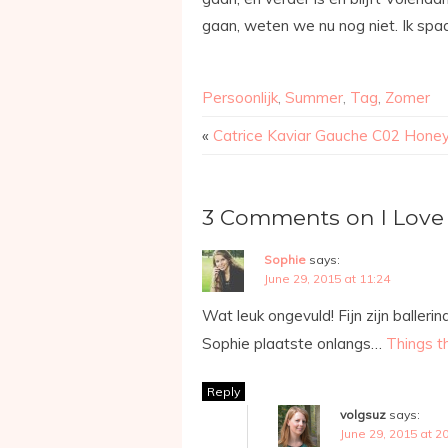
gaan, weten we nu nog niet. Ik spaa
Persoonlijk
,
Summer
,
Tag
,
Zomer
«
Catrice Kaviar Gauche C02 Hone
3 Comments on I Lov
Sophie
says:
June 29, 2015 at 11:24
Wat leuk ongevuld! Fijn zijn balleri
Sophie plaatste onlangs…
Things t
Reply
volgsuz
says:
June 29, 2015 at 2