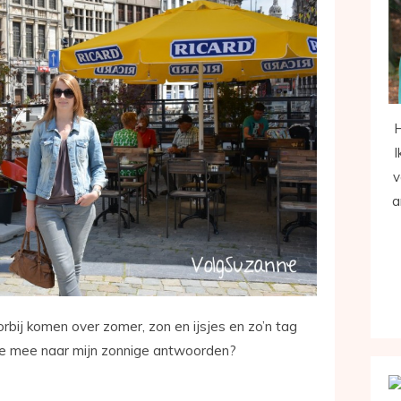
H
I
v
a
rbij komen over zomer, zon en ijsjes en zo’n tag
jk je mee naar mijn zonnige antwoorden?