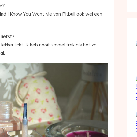
je?
k vind I Know You Want Me van Pitbull ook wel een
liefst?
 lekker licht. Ik heb nooit zoveel trek als het zo
al.