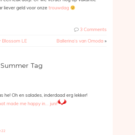
r liever geld voor onze
trouwdag
3 Comments
y Blossom LE
Ballerina’s van Omoda
»
e Summer Tag
nas he! Oh en salades, inderdaad erg lekker!
hat made me happy in… juni!
0:22