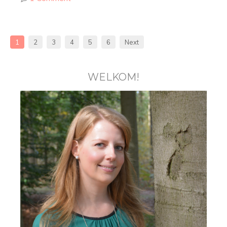
1
2
3
4
5
6
Next
WELKOM!