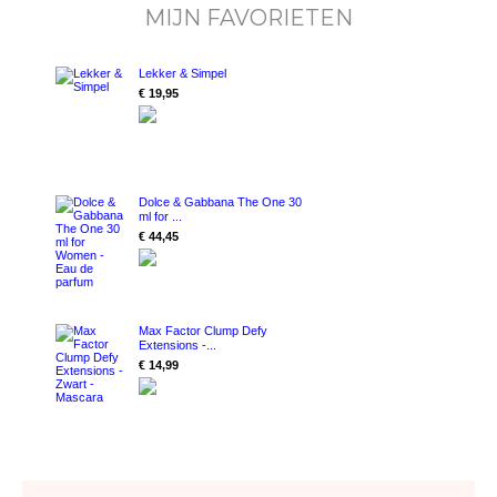
MIJN FAVORIETEN
Lekker & Simpel
€ 19,95
Dolce & Gabbana The One 30
ml for ...
€ 44,45
Max Factor Clump Defy
Extensions -...
€ 14,99