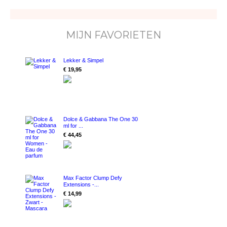
MIJN FAVORIETEN
Lekker & Simpel
€ 19,95
Dolce & Gabbana The One 30
ml for ...
€ 44,45
Max Factor Clump Defy
Extensions -...
€ 14,99