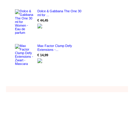
Dolce & Gabbana The One 30
ml for ...
€ 44,45
Max Factor Clump Defy
Extensions -...
€ 14,99