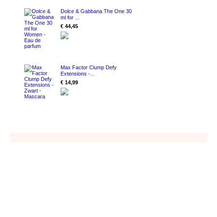
Dolce & Gabbana The One 30
ml for ...
€ 44,45
Max Factor Clump Defy
Extensions -...
€ 14,99