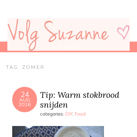
MENU
TAG:
ZOMER
Tip: Warm stokbrood
24
AUG
snijden
2016
categories:
DIY
,
Food