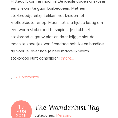
Hittegolf: kom er maar in! De ideale dagen om weer
eens lekker te gaan barbecueën. Met een
stokbroodje erbij. Lekker met kruiden- of
knoflookboter er op. Maar: het is altijd zo lastig om
een warm stokbrood te snijden! Je drukt het
stokbrood al gauw plat en daar krijg je niet de
mooiste sneetjes van. Vandaag heb ik een handige
tip voor je, over hoe je heel makkelijk warm
stokbrood kunt aansnijden!
(more…)
2 Comments
The Wanderlust Tag
12
AUG
2015
categories:
Personal