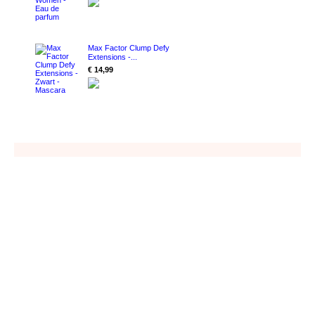
Max Factor Clump Defy
Extensions -...
€ 14,99