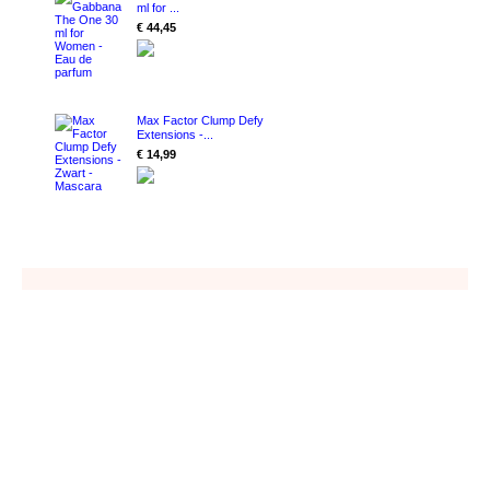
ml for ...
€ 44,45
Max Factor Clump Defy
Extensions -...
€ 14,99