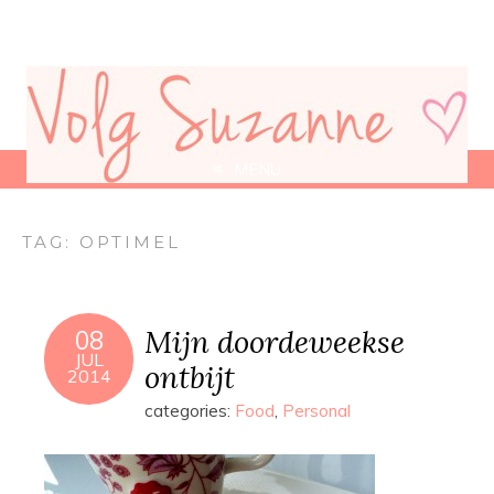
MENU
TAG:
OPTIMEL
Mijn doordeweekse
08
JUL
ontbijt
2014
categories:
Food
,
Personal