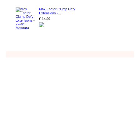
Max Factor Clump Defy
Extensions -...
€ 14,99