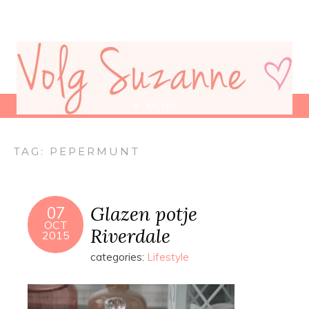
MENU
TAG:
PEPERMUNT
Glazen potje
07
OCT
Riverdale
2015
categories:
Lifestyle