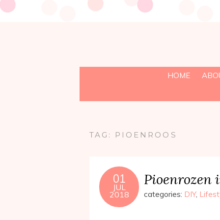
HOME
ABO
TAG:
PIOENROOS
Pioenrozen i
01
JUL
2018
categories:
DIY
,
Lifest