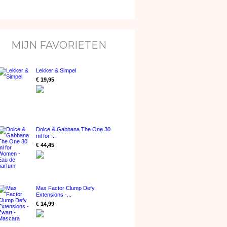
MIJN FAVORIETEN
Lekker & Simpel
€ 19,95
Dolce & Gabbana The One 30
ml for ...
€ 44,45
Max Factor Clump Defy
Extensions -...
€ 14,99