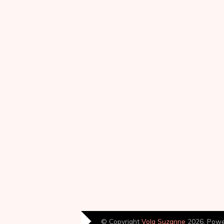
© Copyright
Volg Suzanne
2026. Pow