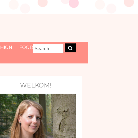
HION
FOOD
WELKOM!