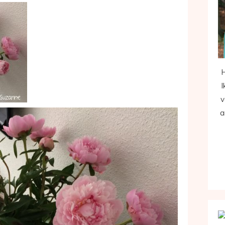
H
I
v
a