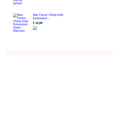
Max Factor Clump Defy
Extensions -...
€ 14,99