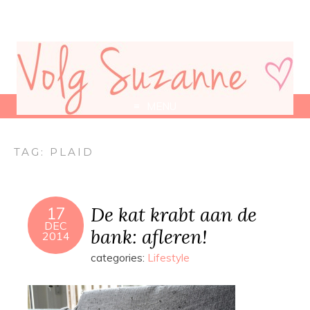
MENU
TAG:
PLAID
De kat krabt aan de
17
DEC
bank: afleren!
2014
categories:
Lifestyle